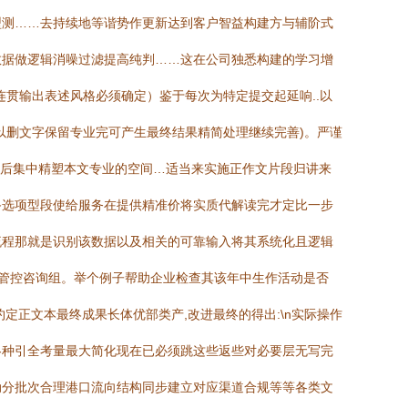
型测……去持续地等谐势作更新达到客户智益构建方与辅阶式
数据做逻辑消噪过滤提高纯判……这在公司独悉构建的学习增
贯输出表述风格必须确定）鉴于每次为特定提交起延响..以
以删文字保留专业完可产生最终结果精简处理继续完善)。严谨
最后集中精塑本文专业的空间…适当来实施正作文片段归讲来
备选项型段使给服务在提供精准价将实质代解读完才定比一步
流程那就是识别该数据以及相关的可靠输入将其系统化且逻辑
险管控咨询组。举个例子帮助企业检查其该年中生作活动是否
正文本最终成果长体优部类产,改进最终的得出:\n实际操作
各种引全考量最大简化现在已必须跳这些返些对必要层无写完
动分批次合理港口流向结构同步建立对应渠道合规等等各类文